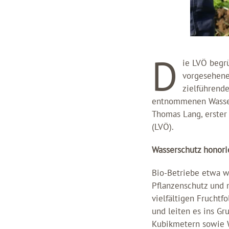
D
ie LVÖ begr
vorgesehene
zielführend
entnommenen Wassers
Thomas Lang, erster
(LVÖ).
Wasserschutz honori
Bio-Betriebe etwa w
Pflanzenschutz und m
vielfältigen Frucht
und leiten es ins G
Kubikmetern sowie W