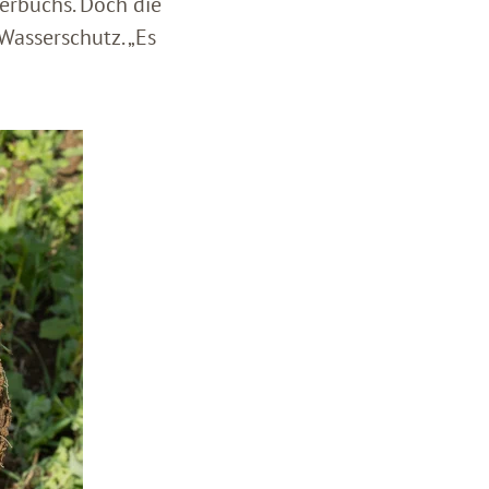
erbuchs. Doch die
asserschutz. „Es