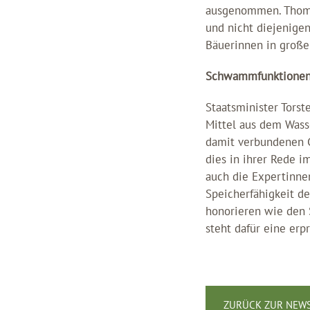
ausgenommen. Thomas
und nicht diejenigen
Bäuerinnen in große
Schwammfunktionen 
Staatsminister Tors
Mittel aus dem Wass
damit verbundenen G
dies in ihrer Rede 
auch die Expertinnen
Speicherfähigkeit d
honorieren wie den 
steht dafür eine erp
ZURÜCK ZUR NEWS