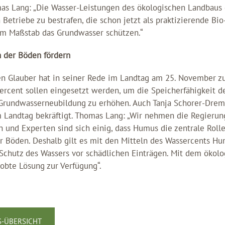
 Lang: „Die Wasser-Leistungen des ökologischen Landbaus g
 Betriebe zu bestrafen, die schon jetzt als praktizierende Bi
m Maßstab das Grundwasser schützen.“
der Böden fördern
ten Glauber hat in seiner Rede im Landtag am 25. November zu
ercent sollen eingesetzt werden, um die Speicherfähigkeit d
rundwasserneubildung zu erhöhen. Auch Tanja Schorer-Drem
im Landtag bekräftigt. Thomas Lang: „Wir nehmen die Regieru
 und Experten sind sich einig, dass Humus die zentrale Rolle
er Böden. Deshalb gilt es mit den Mitteln des Wassercents H
Schutz des Wassers vor schädlichen Einträgen. Mit dem ökol
robte Lösung zur Verfügung“.
-ÜBERSICHT