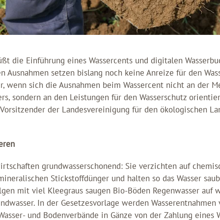
üßt die Einführung eines Wassercents und digitalen Wasserbu
n Ausnahmen setzen bislang noch keine Anreize für den Wass
er, wenn sich die Ausnahmen beim Wassercent nicht an der M
, sondern an den Leistungen für den Wasserschutz orientier
 Vorsitzender der Landesvereinigung für den ökologischen Lan
eren
irtschaften grundwasserschonend: Sie verzichten auf chemis
ineralischen Stickstoffdünger und halten so das Wasser saub
folgen mit viel Kleegraus saugen Bio-Böden Regenwasser au
rundwasser. In der Gesetzesvorlage werden Wasserentnahmen v
asser- und Bodenverbände in Gänze von der Zahlung eines 