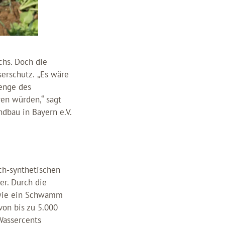
chs. Doch die
erschutz.
„Es wäre
enge des
en würden,“ sagt
dbau in Bayern e.V.
ch-synthetischen
er. Durch die
f wie ein Schwamm
on bis zu 5.000
Wassercents