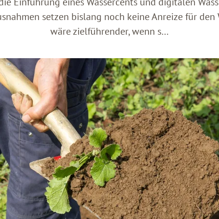
die Einführung eines Wassercents und digitalen Wass
snahmen setzen bislang noch keine Anreize für den W
wäre zielführender, wenn s…