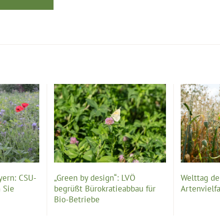
yern: CSU-
„Green by design“: LVÖ
Welttag der
 Sie
begrüßt Bürokratieabbau für
Artenvielfa
Bio-Betriebe