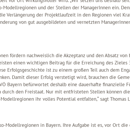
beit vor Ort wirkungsvoller wird. „Wir setzen uns deshalb seit
o-Modellregionen und der Stellen der ManagerInnen ein. De
ie Verlängerung der Projektlaufzeit in den Regionen viel Kraf
nderung von gut ausgebildeten und vernetzten ManagerInnen 
.
nen fördern nachweislich die Akzeptanz und den Absatz von 
eisten einen wichtigen Beitrag für die Erreichung des Ziele
iese Erfolgsgeschichte ist zu einem großen Teil auch dem En
ken. Damit dieser Erfolg verstetigt wird, brauchen die Gem
LVÖ Bayern befürwortet deshalb eine dauerhafte finanzielle 
 durch den Freistaat. Nur mit entfristeten Stellen können d
odellregionen ihr volles Potential entfalten,“ sagt Thomas 
ko-Modellregionen in Bayern. Ihre Aufgabe ist es, vor Ort die