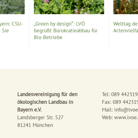
yern: CSU-
„Green by design“: LVÖ
Welttag der
 Sie
begrüßt Bürokratieabbau für
Artenvielfa
Bio-Betriebe
Landesvereinigung für den
Tel: 089 44231
ökologischen Landbau in
Fax: 089 44231
Bayern e.V.
Mail:
info@lvoe
Landsberger Str. 527
Web: www.lvoe
81241 München