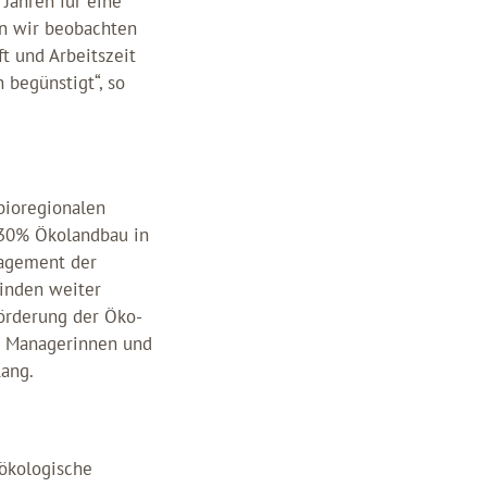
 Jahren für eine
nn wir beobachten
t und Arbeitszeit
begünstigt“, so
bioregionalen
s 30% Ökolandbau in
gagement der
einden weiter
Förderung der Öko-
ie Managerinnen und
Lang.
 ökologische