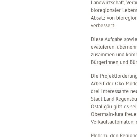
Landwirtschaft, Ver
bioregionaler Leben
Absatz von bioregio
verbessert.
Diese Aufgabe sowie
evaluieren, überne
zusammen und kommu
Bürgerinnen und Bür
Die Projektförderung
Arbeit der Öko-Mode
drei interessante n
Stadt.Land.Regensbu
Ostallgäu gibt es se
Obermain-Jura freue
Verkaufsautomaten, 
Mehr zu den Regione