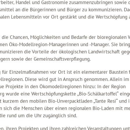
arbeiter, Handel und Gastronomie zusammenzubringen sowie d
smittel an die Bürgerinnen und Bürger zu kommunizieren. Da
nalen Lebensmitteln vor Ort gestärkt und die Wertschöpfung 
 die Chancen, Möglichkeiten und Bedarfe der bioregionalen 
hmen Öko-Modellregion-Managerinnen und -Manager. Sie bri
nizieren die Vorteile der ökologischen Landwirtschaft ge
gern sowie der Gemeinschaftsverpflegung.
 für Einzelmaßnahmen vor Ort ist ein elementarer Baustein f
llregionen. Diese wird gut in Anspruch genommen. Allein im
eue Projekte in den Ökomodellregionen hinzu: In der Region
rg wurde eine Wertschöpfungskette „Bio-Schälkartoffel“ einge
it kurzem den mobilen Bio-Unverpacktladen „Tante Resi“ und 
n sich die Menschen über einen regionalen Bio-Laden mit m
die rund um die Uhr zugänglich sind.
n, ihren Projekten und ihren zahlreichen Veranstaltungen unt