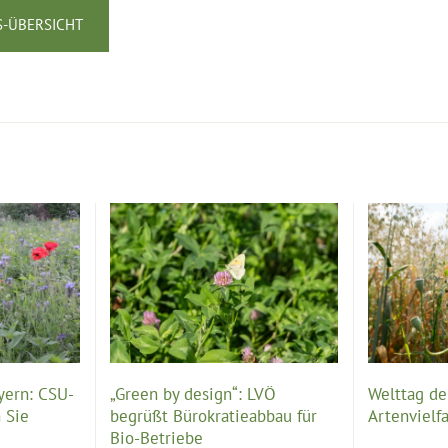
-ÜBERSICHT
yern: CSU-
„Green by design“: LVÖ
Welttag der
 Sie
begrüßt Bürokratieabbau für
Artenvielfa
Bio-Betriebe