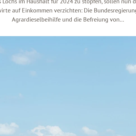
s Lochs im Haushalt für 2024 zu stopfen, sollen nun 
rte auf Einkommen verzichten: Die Bundesregierung
Agrardieselbeihilfe und die Befreiung von…