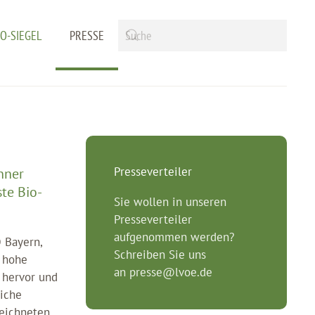
IO-SIEGEL
PRESSE
Presseverteiler
nner
te Bio-
Sie wollen in unseren
Presseverteiler
aufgenommen werden?
 Bayern,
Schreiben Sie uns
e hohe
an
presse@lvoe.de
 hervor und
iche
eichneten