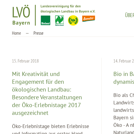
ÜBE
Zum Hauptinhalt springen
Home
Presse
15. Februar 2018
14. Februar 
Mit Kreativität und
Bio in 
Engagement für den
dynami
ökologischen Landbau:
Bio als C
Besondere Veranstaltungen
Landwirts
der Öko-Erlebnistage 2017
landwirts
ausgezeichnet
Bayern si
Öko - A n
Öko-Erlebnistage bieten Erlebnisse
Naturland
und Information aus erster Hand