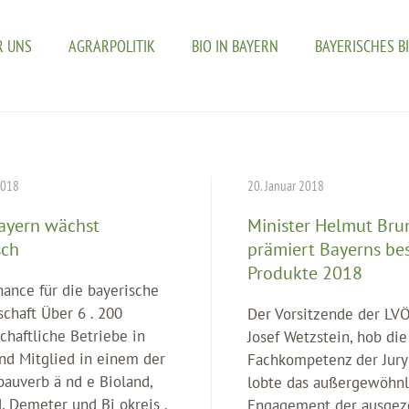
R UNS
AGRARPOLITIK
BIO IN BAYERN
BAYERISCHES B
2018
20. Januar 2018
Bayern wächst
Minister Helmut Bru
sch
prämiert Bayerns bes
Produkte 2018
hance für die bayerische
chaft Über 6 . 200
Der Vorsitzende der LVÖ
chaftliche Betriebe in
Josef Wetzstein, hob di
nd Mitglied in einem der
Fachkompetenz der Jury
bauverb ä nd e Bioland,
lobte das außergewöhnl
, Demeter und Bi okreis .
Engagement der ausgez