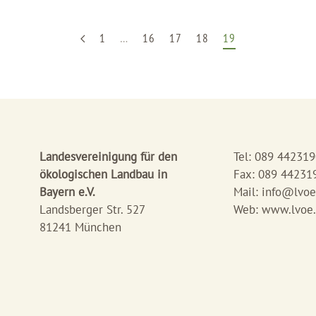
1
…
16
17
18
19
Landesvereinigung für den
Tel: 089 44231
ökologischen Landbau in
Fax: 089 44231
Bayern e.V.
Mail:
info@lvoe
Landsberger Str. 527
Web: www.lvoe
81241 München