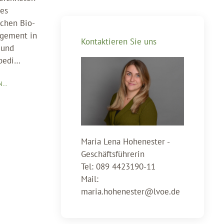
es
schen Bio-
agement in
Kontaktieren Sie uns
 und
sbedi…
N…
Maria Lena Hohenester -
Geschäftsführerin
Tel: 089 4423190-11
Mail:
maria.hohenester@lvoe.de