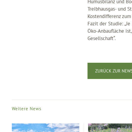
Humusbilanz und Bod
Treibhausgas- und S
Kostendifferenz zum
Fazit der Studie: „J
Öko-Anbaufläche ist
Gesellschaft“.
ZURÜCK ZUR NEWS
Weitere News