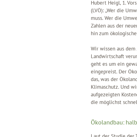
Hubert Heigl, 1. Vor
(LVÖ): „Wer die Umwe
muss. Wer die Umwelt
Zahlen aus der neue
hin zum ökologische
Wir wissen aus dem 
Landwirtschaft veru
geht es um ein gewa
eingepreist. Der Ök
das, was der Ökoland
Klimaschutz. Und wi
aufgezeigten Kostene
die möglichst schnel
Ökolandbau: halb
Laut der Studie der