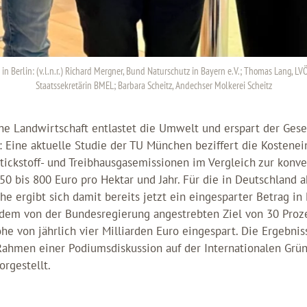
 Berlin: (v.l.n.r.) Richard Mergner, Bund Naturschutz in Bayern e.V.; Thomas Lang, LVÖ
Staatssekretärin BMEL; Barbara Scheitz, Andechser Molkerei Scheitz
he Landwirtschaft entlastet die Umwelt und erspart der Gese
: Eine aktuelle Studie der TU München beziffert die Kostene
tickstoff- und Treibhausgasemissionen im Vergleich zur konv
50 bis 800 Euro pro Hektar und Jahr. Für die in Deutschland a
he ergibt sich damit bereits jetzt ein eingesparter Betrag in
t dem von der Bundesregierung angestrebten Ziel von 30 Pro
e von jährlich vier Milliarden Euro eingespart. Die Ergebnis
ahmen einer Podiumsdiskussion auf der Internationalen Grün
orgestellt.