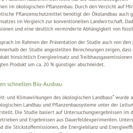
nen im ökologischen Pflanzenbau. Durch den Verzicht auf Min
tische Pflanzenschutzmittel benötigt der Ökolandbau auch g
nsatzes im Vergleich zur konventionellen Landwirtschaft. Da
ionen und eine deutlich verminderte Abhängigkeit von fossil
n sprach im Rahmen der Präsentation der Studie auch von de
nnerhalb der Studie angestellten Berechnungen zeigen, dass 
dukt hinsichtlich Energieeinsatz und Treibhausgasemissionen
gten Produkt um ca. 20 % günstiger abschneidet.
en schnellen Bio-Ausbau
elt- und Klimawirkungen des ökologischen Landbaus“ wurde 
ologischen Landbau und Pflanzenbausysteme unter der Leitung 
rstellt. Die Studie basiert auf Untersuchungsergebnissen im
etrieben und Ergebnissen aus Dauerfeldexperimenten. Unter
nd die Stickstoffemissionen, die Energiebilanz und Energieeffi