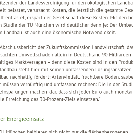
sitzender der Landesvereinigung für den ökologischen Landbau
lt belastet, verursacht Kosten, die letztlich die gesamte Ges
 entlastet, erspart der Gesellschaft diese Kosten. Mit den 
n Studie der TU München wird deutlicher denn je: Der Umbau
n Landbau ist auch eine ökonomische Notwendigkeit.
Abschlussbericht der Zukunftskommission Landwirtschaft, das
rsachten Umweltschäden allein in Deutschland 90 Milliarden 
ltiges Marktversagen – denn diese Kosten sind in den Produk
olandbau steht hier mit seinen umfassenden Lösungsansätzen 
bau nachhaltig fördert: Artenvielfalt, fruchtbare Böden, saub
r müssen vernünftig und umfassend rechnen: Die in der Stud
insparungen machen klar, dass sich jeder Euro auch monetär 
le Erreichung des 30-Prozent-Ziels einsetzen.“
er Energieeinsatz
 TU München halbieren sich nicht nur die flächenbezogenen