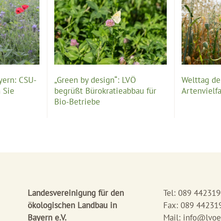
yern: CSU-
„Green by design“: LVÖ
Welttag der
 Sie
begrüßt Bürokratieabbau für
Artenvielfa
Bio-Betriebe
Landesvereinigung für den
Tel: 089 44231
ökologischen Landbau in
Fax: 089 44231
Bayern e.V.
Mail:
info@lvoe