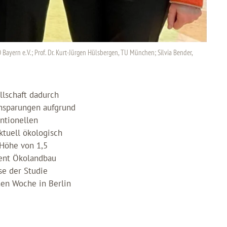
 Bayern e.V.; Prof. Dr. Kurt-Jürgen Hülsbergen, TU München; Silvia Bender,
llschaft dadurch
insparungen aufgrund
entionellen
ktuell ökologisch
 Höhe von 1,5
zent Ökolandbau
se der Studie
en Woche in Berlin