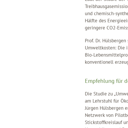
Treibhausgasemissio
und chemisch-synthe
Hälfte des Energieei
geringere CO2-Emiss
Prof. Dr. Hülsberge
Umweltkosten: Die i
Bio-Lebensmittelpro
konventionell erzeu
Empfehlung für d
Die Studie zu „Umw
am Lehrstuhl für Ök
Jürgen Hülsbergen e
Netzwerk von Pilotb
Stickstoffkreislauf u